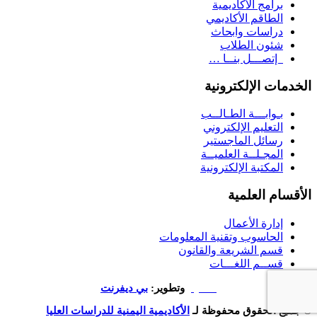
برامج الأكاديمية
الطاقم الأكاديمي
دراسات وابحاث
شئون الطلاب
إتصـــل بنــا …
الخدمات الإلكترونية
بـوابـــة الطـالــب
التعليم الإلكتروني
رسائل الماجستير
المجـلــة العلميــة
المكتبة الإلكترونية
الأقسام العلمية
إدارة الأعمال
الحاسوب وتقنية المعلومات
قسم الشريعة والقانون
قســم اللغـــات
تصميم
وتطوير:
بي ديفرنت
© جميع الحقوق محفوظة لـ
الأكاديمية اليمنية للدراسات العليا