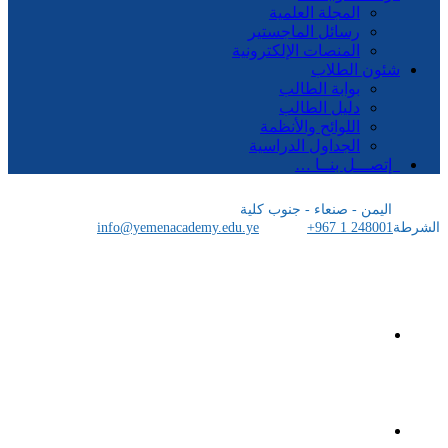
المجلة العلمية
رسائل الماجستير
المنصات الإلكترونية
شئون الطلاب
بوابة الطالب
دليل الطالب
اللوائح والأنظمة
الجداول الدراسية
إتصـــل بنــا …
اليمن - صنعاء - جنوب كلية
الشرطة
+967 1 248001
info@yemenacademy.edu.ye
الرئيسية
الأكاديمية اليمنية