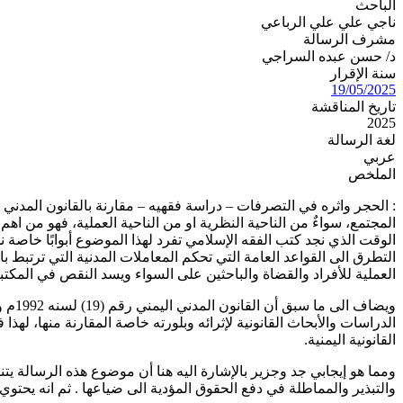
الباحث
ناجي علي علي الرباعي
مشرف الرسالة
د/ حسن عبده السراجي
سنة الإقرار
19/05/2025
تاريخ المناقشة
2025
لغة الرسالة
عربي
الملخص
: الحجر واثره في التصرفات – دراسة فقهيه – مقارنة بالقانون المدني 
المجتمع، سواءٌ من الناحية النظرية او من الناحية العملية، فهو من اهم
الوقت الذي نجد كتب الفقه الإسلامي تفرد لهذا الموضوع أبوابًا خاصة ن
التطرق الى القواعد العامة التي تحكم المعاملات المدنية التي ترتبط
العملية للأفراد والقضاة والباحثين على السواء ويسد النقص في المكتبة 
الدراسات والأبحاث القانونية لإثرائه وبلورته خاصة المقارنة منها، 
القانونية اليمنية.
ومما هو إيجابي جد وجزير بالإشارة اليه هنا أن موضوع هذه الرسالة ي
والتبذير والمماطلة في دفع الحقوق المؤدية الى ضياعها . ثم انه يحت