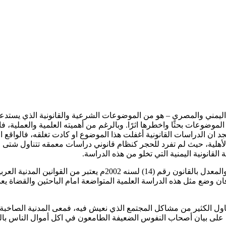
اليمني والمصري – هو من الموضوعات الشرعية والقانونية الذي يستدعى عن
 الموضوعات بحثًا واخطرها اثرًا. وبالرغم من أهميته العلمية والعملية، 
جد ان الدراسات القانونية أغفلت هذا الموضوع او كادت تغلقه، فالواقع 
 بالأهلية، حيث لم تفرد للحجر كنظام قانوني دراسات معمقه تتناول شتى
القانونية اليمنية التي تخلو من هذه الدراسة.
ويضاف الى ما سبق أن القانون المدني اليمني رقم (19) لسنه 1992م وا
لهذا فان وضع مثل هذه الدراسة العلمية المتواضعة امام الباحثين والق
تناول الكثير من مشاكل المجتمع الذي نعيش فيه، فمعى المدنية الصاخبة
وي على بيان أصحاب النفوس الضعيفة الطامعون في اكل أموال الناس بال