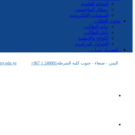
المجلة العلمية
رسائل الماجستير
المنصات الإلكترونية
شئون الطلاب
بوابة الطالب
دليل الطالب
اللوائح والأنظمة
الجداول الدراسية
إتصـــل بنــا …
اليمن - صنعاء - جنوب كلية الشرطة
+967 1 248001
my.edu.ye
الرئيسية
الأكاديمية اليمنية