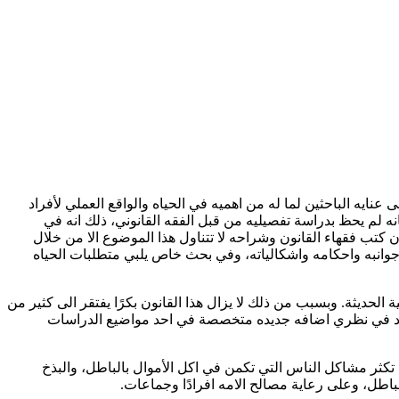
ايه الباحثين لما له من اهميه في الحياه والواقع العملي لأفراد
فانه لم يحظ بدراسة تفصيليه من قبل الفقه القانوني، ذلك انه في
ان كتب فقهاء القانون وشراحه لا تتناول هذا الموضوع الا من خلال
 جوانبه واحكامه واشكالياته، وفي بحث خاص يلبي متطلبات الحياه
لمعدل بالقانون رقم (14) لسنه 2002م يعتبر من القوانين المدنية العربية الحديثة. وبسبب من ذلك لا يزال هذا القانون بكرًا يفتقر الى كثير من
ضاة يعد في نظري اضافه جديده متخصصة في احد مواضيع الدراسات
 تكثر مشاكل الناس التي تكمن في اكل الأموال بالباطل، والبذخ
باطل، وعلى رعاية مصالح الامه افرادًا وجماعات.