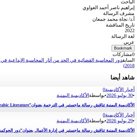
الباحث
إبراهيم ناصر أحمد العواوي
مشرف الرسالة
أ.د/ نجاة محمد جمعان
تاريخ المناقشة
2022
لغة الرسالة
عربي
Bookmark
0
مشاركات
السابق
دور المحاسبة القضائية في الحد من آثار المحاسبة الإبداعية في ا
2018)
شاهد أيضا
أخبار الأكاديمية
0
•
30 يوليو 2026
•
بواسطة
الأكاديمية اليمنية
الأكاديمية اليمنية تناقش رسالة ماجستير في الترجمة بعنوان”Critique and Quality Assessment of the English Translation of Selected Short Stories Drawn from Contemporary Arabic Literature “
أخبار الأكاديمية
0
•
29 يوليو 2026
•
بواسطة
الأكاديمية اليمنية
الأكاديمية اليمنية تناقش رسالة ماجستير في إدارة الأعمال بعنوان”دور الحوك