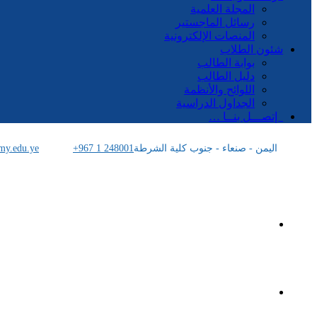
المجلة العلمية
رسائل الماجستير
المنصات الإلكترونية
شئون الطلاب
بوابة الطالب
دليل الطالب
اللوائح والأنظمة
الجداول الدراسية
إتصـــل بنــا …
اليمن - صنعاء - جنوب كلية الشرطة
+967 1 248001
my.edu.ye
الرئيسية
الأكاديمية اليمنية