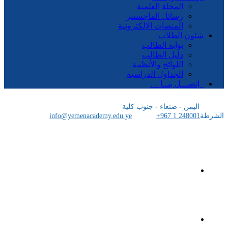
المجلة العلمية
رسائل الماجستير
المنصات الإلكترونية
شئون الطلاب
بوابة الطالب
دليل الطالب
اللوائح والأنظمة
الجداول الدراسية
إتصـــل بنــا …
اليمن - صنعاء - جنوب كلية
الشرطة
+967 1 248001
info@yemenacademy.edu.ye
الرئيسية
الأكاديمية اليمنية