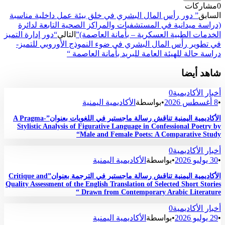
0
مشاركات
السابق
” دور رأس المال البشري في خلق بيئة عمل داخلية مناسبة
(دراسة ميدانية في المستشفيات والمراكز الصحية التابعة لدائرة
الخدمات الطبية العسكرية – بأمانة العاصمة)”
التالي
“دور إدارة التميز
في تطوير رأس المال البشري في ضوء النموذج الأوروبي للتميز-
دراسة حالة للهيئة العامة للبريد بأمانة العاصمة “
شاهد أيضا
أخبار الأكاديمية
0
•
8 أغسطس 2026
•
بواسطة
الأكاديمية اليمنية
الأكاديمية اليمنية تناقش رسالة ماجستير في اللغويات بعنوان”A Pragma-
Stylistic Analysis of Figurative Language in Confessional Poetry by
Male and Female Poets: A Comparative Study“
أخبار الأكاديمية
0
•
30 يوليو 2026
•
بواسطة
الأكاديمية اليمنية
الأكاديمية اليمنية تناقش رسالة ماجستير في الترجمة بعنوان”Critique and
Quality Assessment of the English Translation of Selected Short Stories
Drawn from Contemporary Arabic Literature “
أخبار الأكاديمية
0
•
29 يوليو 2026
•
بواسطة
الأكاديمية اليمنية