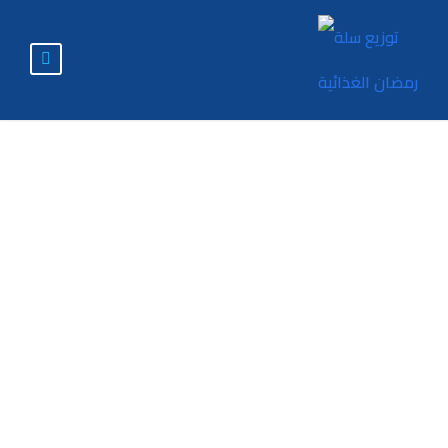
أثر آليات الحوكمة في
الحد من المخاطر
الضريبية في البنوك
التجارية العاملة في
الجمهورية اليمنية