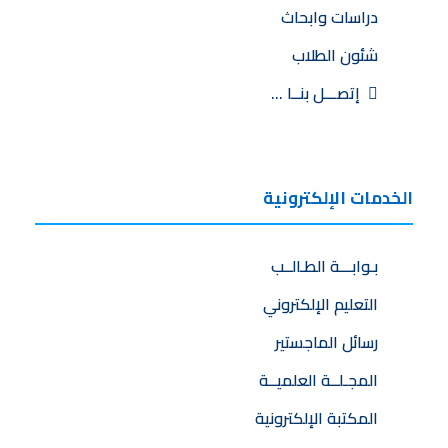
دراسات وابحاث
شئون الطلاب
إتصـــل بنــا …
الخدمات الإلكترونية
بـوابـــة الطـالــب
التعليم الإلكتروني
رسائل الماجستير
المجـلــة العلميــة
المكتبة الإلكترونية