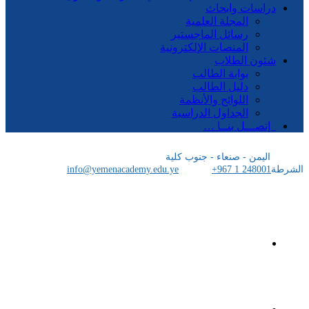
اسات وابحاث
المجلة العلمية
رسائل الماجستير
المنصات الإلكترونية
ون الطلاب
بوابة الطالب
دليل الطالب
اللوائح والأنظمة
الجداول الدراسية
صـــل بنــا …
ليمن - صنعاء - جنوب كلية
info@yemenacademy.edu.ye
+967 1 24800
الرئيسية