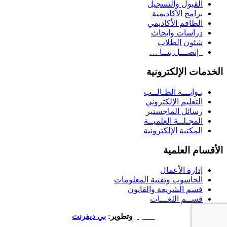
القبول والتسجيل
برامج الأكاديمية
الطاقم الأكاديمي
دراسات وابحاث
شئون الطلاب
إتصـــل بنــا …
الخدمات الإلكترونية
بـوابـــة الطـالــب
التعليم الإلكتروني
رسائل الماجستير
المجـلــة العلميــة
المكتبة الإلكترونية
الأقسام العلمية
إدارة الأعمال
الحاسوب وتقنية المعلومات
قسم الشريعة والقانون
قســم اللغـــات
تصميم
وتطوير:
بي ديفرنت