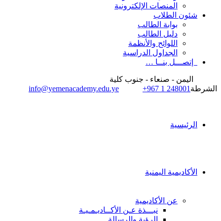
المنصات الإلكترونية
شئون الطلاب
بوابة الطالب
دليل الطالب
اللوائح والأنظمة
الجداول الدراسية
إتصـــل بنــا …
اليمن - صنعاء - جنوب كلية
الشرطة
+967 1 248001
info@yemenacademy.edu.ye
الرئيسية
الأكاديمية اليمنية
عن الأكاديمية
نبـــذة عـن الأكــاديـمـيـة
الرؤية والرسالة