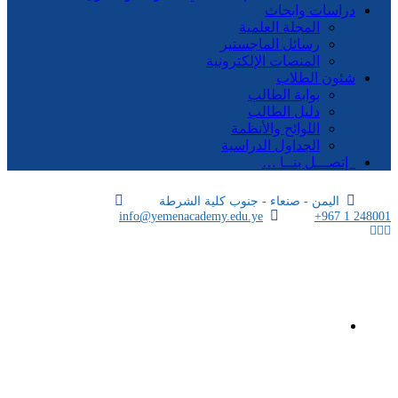
دراسات وابحاث
المجلة العلمية
رسائل الماجستير
المنصات الإلكترونية
شئون الطلاب
بوابة الطالب
دليل الطالب
اللوائح والأنظمة
الجداول الدراسية
إتصـــل بنــا …
اليمن - صنعاء - جنوب كلية الشرطة
info@yemenacademy.edu.ye
+967 1 248001
الرئيسية