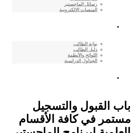
رسائل الماجستير
المنصات الإلكترونية
شئون الطلاب
بوابة الطالب
دليل الطالب
اللوائح والأنظمة
الجداول الدراسية
إتصـــل بنــا …
باب القبول والتسجيل
مستمر في كافة الأقسام
العلمية لبرنامج الماجستير..