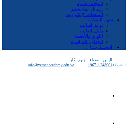
المجلة العلمية
رسائل الماجستير
المنصات الإلكترونية
شئون الطلاب
بوابة الطالب
دليل الطالب
اللوائح والأنظمة
الجداول الدراسية
إتصـــل بنــا …
اليمن - صنعاء - جنوب كلية
الشرطة
+967 1 248001
info@yemenacademy.edu.ye
الرئيسية
الأكاديمية اليمنية