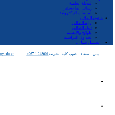
المجلة العلمية
رسائل الماجستير
المنصات الإلكترونية
شئون الطلاب
بوابة الطالب
دليل الطالب
اللوائح والأنظمة
الجداول الدراسية
إتصـــل بنــا …
اليمن - صنعاء - جنوب كلية الشرطة
+967 1 248001
my.edu.ye
الرئيسية
الأكاديمية اليمنية