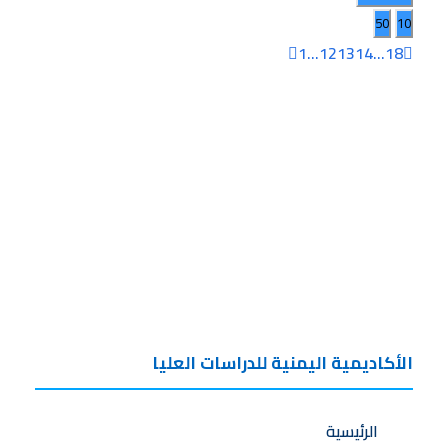
50
10
1
...
12
13
14
...
18
الأكاديمية اليمنية للدراسات العليا
الرئيسية